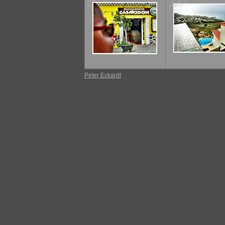
9
10
Peter Eckardt