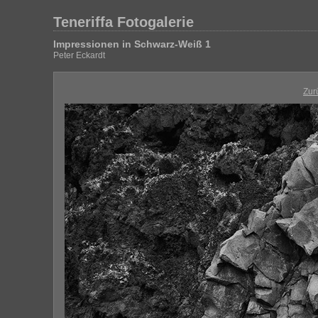
Teneriffa Fotogalerie
Impressionen in Schwarz-Weiß 1
Peter Eckardt
Zur