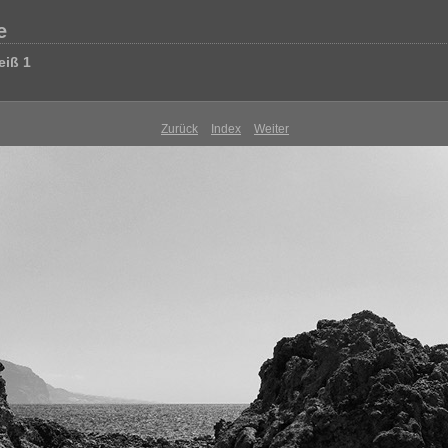
e
eiß 1
Zurück
Index
Weiter