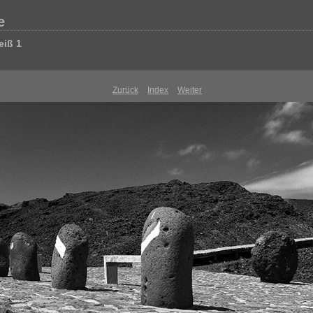
e
eiß 1
Zurück
Index
Weiter