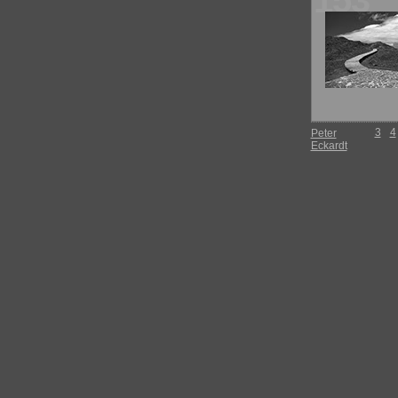
153
3
4
Peter
Eckardt