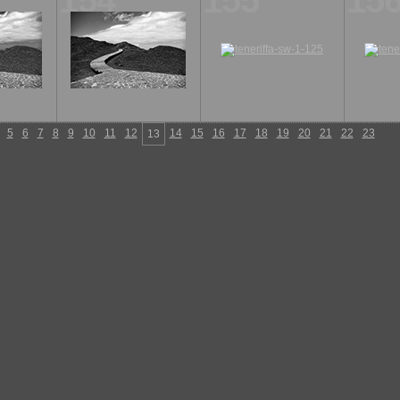
154
155
15
5
6
7
8
9
10
11
12
14
15
16
17
18
19
20
21
22
23
13