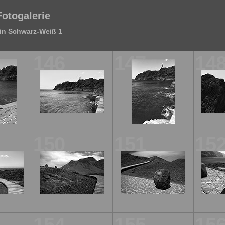
Fotogalerie
in Schwarz-Weiß 1
146
147
14
150
151
15