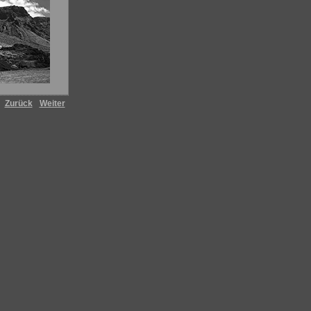
8
Zurück
Weiter