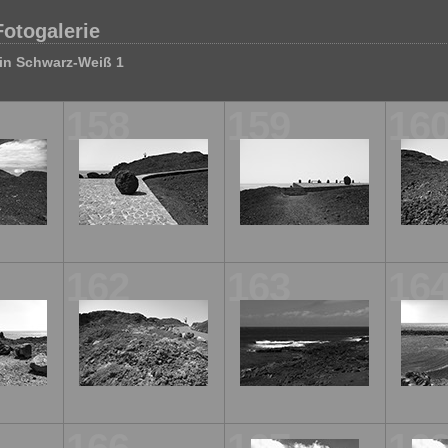
Fotogalerie
in Schwarz-Weiß 1
158
159
16
162
163
16