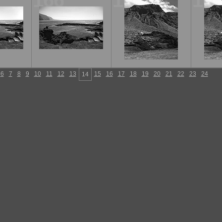
166
167
16
6
7
8
9
10
11
12
13
15
16
17
18
19
20
21
22
23
24
14