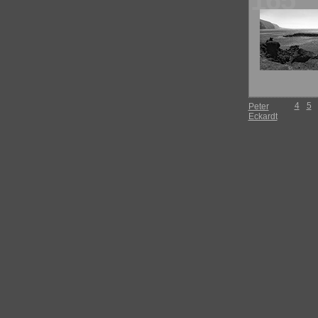
165
4
5
Peter
Eckardt