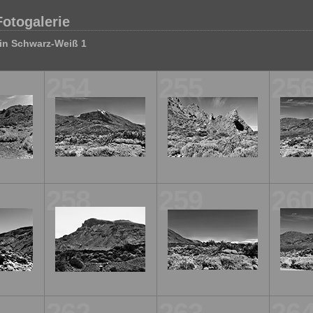
Fotogalerie
in Schwarz-Weiß 1
254
255
25
258
259
26