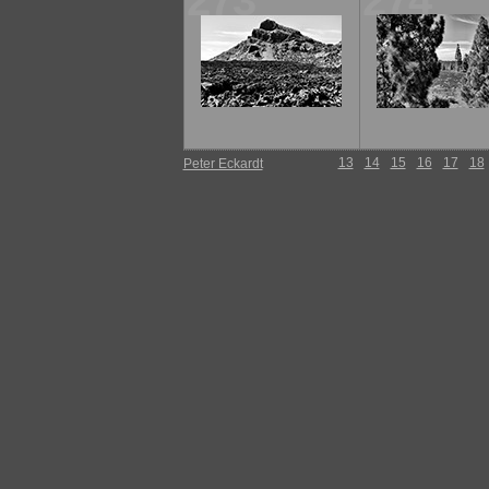
273
274
13
14
15
16
17
18
Peter Eckardt