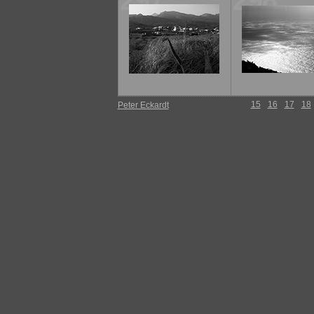
297
298
15
16
17
18
Peter Eckardt