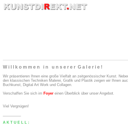
W i l l k o m m e n i n u n s e r e r G a l e r i e !
Wir präsentieren Ihnen eine große Vielfalt an zeitgenössischer Kunst. Nebe
den klassischen Techniken Malerei, Grafik und Plastik zeigen wir Ihnen au
Buchkunst, Digital Art Work und Collagen.
Verschaffen Sie sich im
Foyer
einen Überblick über unser Angebot.
Viel Vergnügen!
_________
A K T U E L L :