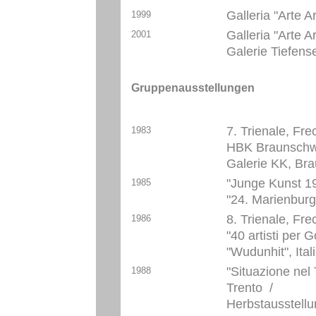
Galleria "Arte A
1999
Galleria "Arte Ar
2001
Galerie Tiefens
Gruppenausstellungen
7. Trienale, Fre
1983
HBK Braunschw
Galerie KK, Br
"Junge Kunst 19
1985
"24. Marienbur
8. Trienale, Fre
1986
"40 artisti per G
"Wudunhit", Ital
"Situazione nel 
1988
Trento /
Herbstausstellu