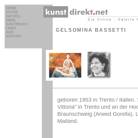
HOME
FOYER
AKTUELL
EMAIL
GÄSTEBUCH
LINKS
GELSOMINA BASSETTI
AGB
KONTAKT
geboren 1953 in Trento / Italien.
Vittoria" in Trento und an der H
Braunschweig (Arwed Gorella). L
Mailand.