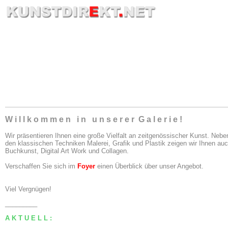
W i l l k o m m e n i n u n s e r e r G a l e r i e !
Wir präsentieren Ihnen eine große Vielfalt an zeitgenössischer Kunst. Nebe
den klassischen Techniken Malerei, Grafik und Plastik zeigen wir Ihnen au
Buchkunst, Digital Art Work und Collagen.
Verschaffen Sie sich im
Foyer
einen Überblick über unser Angebot.
Viel Vergnügen!
_________
A K T U E L L :