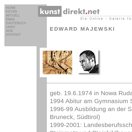
HOME
FOYER
AKTUELL
EMAIL
GÄSTEBUCH
LINKS
EDWARD MAJEWSKI
AGB
KONTAKT
geb. 19.6.1974 in Nowa Ruda
1994 Abitur am Gymnasium S
1996-99 Ausbildung an der S
Bruneck, Südtirol)
1999-2001: Landesberufssch