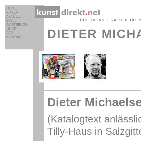
HOME
FOYER
AKTUELL
EMAIL
GÄSTEBUCH
LINKS
DIETER MICH
AGB
KONTAKT
Dieter Michaels
(Katalogtext anlässli
Tilly-Haus in Salzgit