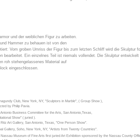
armor und der weiblichen Figur zu arbeiten.
 und Hammer zu behauen ist von den
tiert: Vom groben Umriss der Figur bis zum letzten Schliff wird die Skulptur 
n bearbeitet. Ein einzelnes Teil ist niemals vollendet. Die Skulptur entwickelt 
sen roh stehengelassenes Material auf
block eingeschlossen.
magundy Club, New York, NY, "Sculptors in Marble", ( Group Show ),
cted by Philip Pavia.
Antonio Business Committee for the Arts, San Antonio,Texas,
itational Show" ( juried ).
Ritz Art Gallery, San Antonio, Texas, "One Person Show".
al Gallery, Soho, New York, NY, "Artists from Twenty Countries".
Nassau Museum of Fine Arts first juried Art Exhibition sponsored by the Nassau County Offi