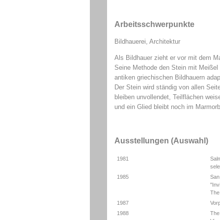
Arbeitsschwerpunkte
Bildhauerei, Architektur
Als Bildhauer zieht er vor mit dem M
Seine Methode den Stein mit Meißel
antiken griechischen Bildhauern adap
Der Stein wird ständig von allen Seite
bleiben unvollendet, Teilflächen wei
und ein Glied bleibt noch im Marmor
Ausstellungen (Auswahl)
1981
Sal
sele
1985
San 
"Inv
The 
1987
Vorp
1988
The 