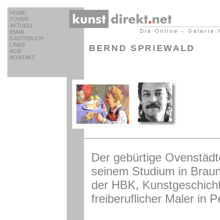
HOME
FOYER
AKTUELL
EMAIL
GÄSTEBUCH
LINKS
BERND SPRIEWALD
AGB
KONTAKT
Der gebürtige Ovenstädte
seinem Studium in Braun
der HBK, Kunstgeschicht
freiberuflicher Maler in