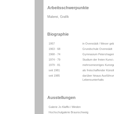
Arbeitsschwerpunkte
Malerei, Grafik
Biographie
1957
in Ovenstädt / Weser ge
1963 - 68
Grundschule Ovenstädt
1968 - 74
Gymnasium Petershagen
1974 - 79
Studium der freien Kunst
1979 - 81
mehrsemestriges Kunstg
seit 1981
als freischaffender Künstle
seit 1985
darüber hinaus Ausführu
Lebensunterhalts
Ausstellungen
Galerie Jo Klaffki / Minden
Hochschulgalerie Braunschweig